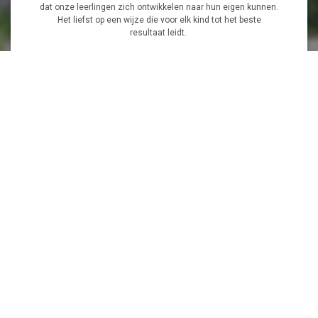
dat onze leerlingen zich ontwikkelen naar hun eigen kunnen.
Het liefst op een wijze die voor elk kind tot het beste
resultaat leidt.
Wij beogen de leerlingen, de ouders, de leerkrachten en alle
bezoekers van onze school een aangenaam gevoel te laten
ervaren in onze school. We hopen dat u onze website met
plezier zult bekijken.
Vanzelfsprekend bent u altijd welkom voor een gesprek.
Namens het team,
Roelf Kooistra, directeur
Nieuws