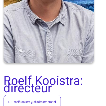
Roelf Kooistra:
directeur
roelfkooistra@obsdetarthorst.nl